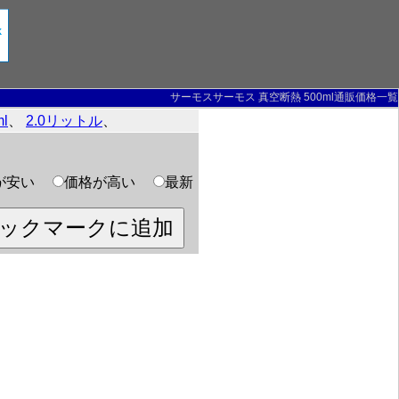
サーモスサーモス 真空断熱 500ml通販価格一覧
ml
、
2.0リットル
、
が安い
価格が高い
最新