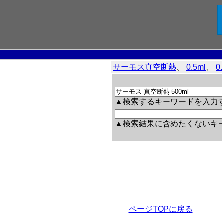
サーモス真空断熱
、
0.5ml
、
0
▲検索するキーワードを入力
▲検索結果に含めたくないキ
ページTOPに戻る