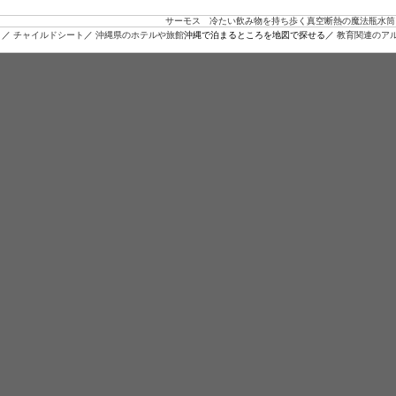
サーモス 冷たい飲み物を持ち歩く真空断熱の魔法瓶水筒
ト／
チャイルドシート
／
沖縄県のホテルや旅館
沖縄で泊まるところを地図で探せる／
教育関連のア