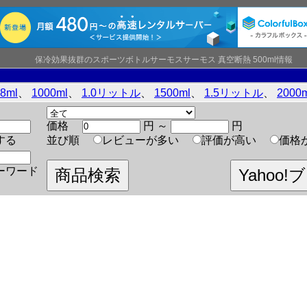
保冷効果抜群のスポーツボトルサーモスサーモス 真空断熱 500ml情報
.8ml
、
1000ml
、
1.0リットル
、
1500ml
、
1.5リットル
、
2000
価格
円 ～
円
する
並び順
レビューが多い
評価が高い
価格
ーワード