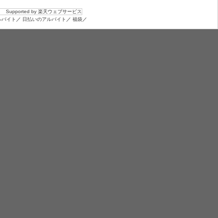
Supported by 楽天ウェブサービス
ルバイト
／
日払いのアルバイト
／
福袋
／